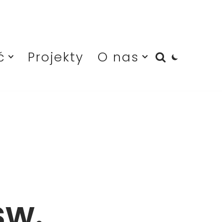
ć
Projekty
O nas
w.