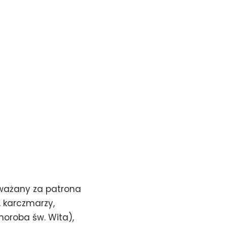
uważany za patrona
w, karczmarzy,
choroba św. Wita),