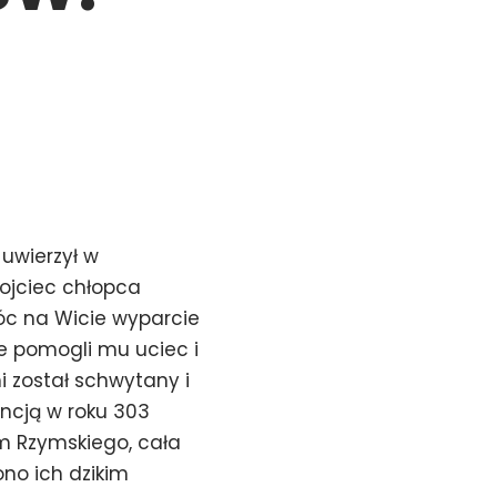
 uwierzył w
 ojciec chłopca
móc na Wicie wyparcie
ie pomogli mu uciec i
i został schwytany i
ncją w roku 303
m Rzymskiego, cała
no ich dzikim