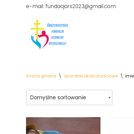
e-mail:
fundacjars2023@gmail.com
Przejdź
do
treści
Strona główna
\
Upominki okolicznościowe
\
Imi