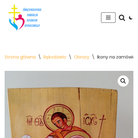
Przejdź
do
treści
Strona główna
\
Rękodzieło
\
Obrazy
\
Ikony na zamówien