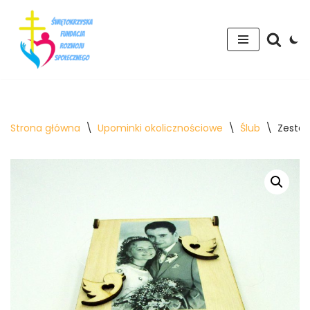
Przejdź
do
treści
Strona główna
\
Upominki okolicznościowe
\
Ślub
\
Zestaw